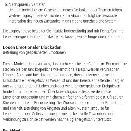
Nachspüren / Vertiefen
Je nach individuellem Geschehen, neuen Gedanken oder Themen folgen
weitere Logosynthese -Absichten. Zum Abschluss folgt die bewusste
Integration des neuen Zustandes in das eigene ganzheitliche System.
Die Logosynthese begleitet Sie intuitiv, bodenständig und mit Feingefühl Ihre
Lebensenergien dahin zurückkehren zu lassen, wo sie hingehören. Zu Ihnen.
Lösen Emotionaler Blockaden
Befreiung von gespeicherten Emotionen
Dieses Modell geht davon aus, dass nicht verarbeitete Gefühle im Energiekörper
stecken bleiben und körperliche wie emotionale Beschwerden verursachen
können. Auch wird hier davon ausgegangen, dass der Mensch in seiner
Ursubstanz ein energetisches Wesen ist und ihm bereits anhaftende Energien
aus vorangegangenen Leben und/oder weiteren energetischen Ereignissen
hinderlich anhaften können. Über kinesiologische Tests werden diese
Emotionen aufgespürt und mit einem einfachen Verfahren gelöst. Oft spüren
Klienten sofort eine Erleichterung. Der Wunsch nach emotionaler Entlastung
und Klarheit, Befreiung von Ängsten und alten Mustern, Impulse für
Lebensfreude und Selbstvertrauen sowie die liebevolle Zuwendung und
Verbindung zu sich selbst werden nachhaltig energetisch unterstützt.
Der Ablauf: