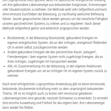
Die Logosynthese nutzt gezielte Sätze mit spezifischer energetischer Wirkung,
um Ihre gebundene Lebensenergie aus belastenden Ereignissen, Erinnerungen
oder Glaubenssätzen zu befreien. Die Methode wirkt sehr tiefgreifend und kann
ohne erneutes Durchleben der Belastung, zu nachhaltig seelischer Befreiung
führen. Gezielt gesprochenen Sätze werden genutzt um die natürliche Fähigkeit
unseres ganzheitlichen Systems zu ordnen und zu regulieren. Nach dieser
Methode tiefgreifend gelöst und willentlich angesprochen werden
Blockierende, in der Belastung festsitzende, gebundene Energien im
eigenen energetischen System, die an den richtigen, energetisch fließenden
Ort in einem selbst zurückgenommen werden
Andere gebundene Energien die den persönlichen Raum „belagern“,
Fremdenergien / dem eigenen System nicht zugehörige Energien, die an
ihren richtigen, zugehörigen Ort transportiert werden
Alle, im Zusammenhang mit der Belastung, in den eigenen Reaktionen
gebundenen Energien um sie an richtigen Ort im eigenen System zurück zu
nehmen
Nach einer erfolgreichen Logosynthese-Anwendung gibt es keine emotionale,
belastende, blockierende Anhaftung mehr zu dem ursprünglich belastenden
Thema. Oft ist es möglich auch zu bisher sehr emotional geladenen
Lebensereignissen eine gesunde, neutrale Sichtweise zu entwickeln. Es entsteht
eine enorme Ausweitung und Freiheit für das eigene Sein. Ihre Lebensenergie
kann wieder frei fließen.