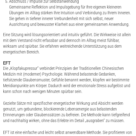
Abschluss / Impulse zur Selbstanwendung
Gemeinsame Reflektion und Impulsgebung für Ihre eigenen kleineren
Übungen im Alltag stärken Ihre Intuition und Verbindung zu Ihrem Inneren.
Sie gehen in tieferer innerer Verbundenheit mit sich selbst, neuer
Ausrichtung und bewusster Klarheit aus einer gemeinsamen Anwendung.
Eine Sitzung wird lösungsorientiert und intuitiv geführt. Die Wirkweise ist allein
mit dem Verstand nicht erfassbar und dennoch im Alltag meist fühlbar,
wirksam und spürbar. Sie erfahren weitreichende Unterstützung aus dem
energetischen Bereich.
EFT
Die „Klopfakupressur“ verbindet Prinzipien der Traditionellen Chinesischen
Medizin mit (moderner) Psychologie. Während belastende Gedanken,
tiefsitzende Glaubensmuster, Gefühle benannt werden, klopfen wir bestimmte
Meridianpunkte am Körper. Dadurch wird der emotionale Stress aufgelöst und
kann schon nach wenigen Minuten spürbar sein.
Gezielte Sätze mit spezifischer energetischer Wirkung und Absicht werden
genutzt, um gebundene, blockierende Lebensenergie aus belastenden
Erinnerungen oder Glaubenssätzen zu befreien. Die Methode kann tiefgreifend
und nachhaltig wirken, ohne das Erlebte im Detail „ausgraben“ zu müssen.
EFT ist eine einfache und leicht selbst anwendbare Methode. Sie profitieren von